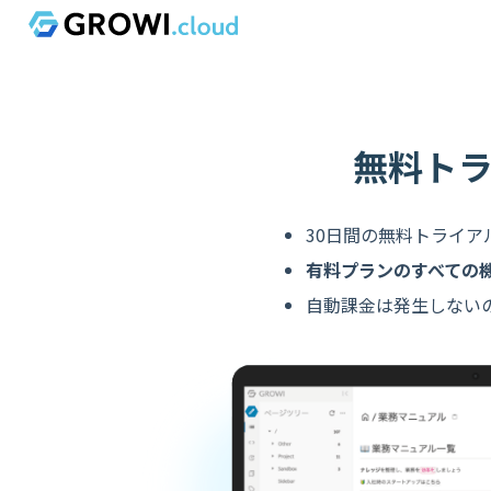
Skip to content
無料ト
30日間の無料トライア
有料プランのすべての
自動課金は発生しない