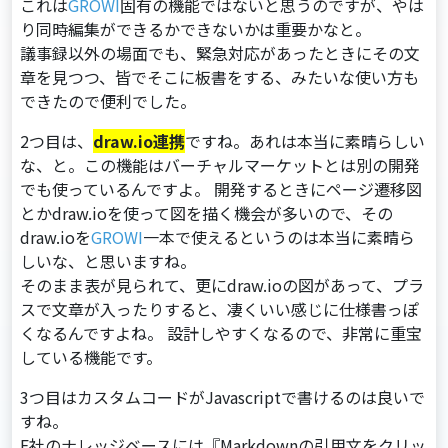
これは
GROWI
固有の機能ではないと思うのですが、やは
り同時編集ができるかできないかは重要かなと。
議事録以外の場⾯でも、緊急対応があったときにその⽂
章を⾒つつ、皆でそこに板書をする、みたいな使い⽅も
できたので便利でした。
2つ⽬は、
draw.io連携
ですね。あれは本当に素晴らしい
な、と。この機能はバーチャルマーケットとは別の開発
でも使っているんですよ。 開発するときにページ遷移図
とかdraw.ioを使って図を描く機会が多いので、その
draw.ioを
GROWI
⼀本で使えるというのは本当に素晴ら
しいな、と思いますね。
そのまま表が⾒られて、更にdraw.ioの図があって、プラ
スで⽂章が⼊ったりすると、凄くいい感じに仕様書っぽ
くなるんですよね。 設計しやすくなるので、⾮常に重宝
している機能です。
3つ⽬はカスタムコードがJavascriptで書けるのは良いで
すね。
E社のナレッジベースには『Markdownの引⽤⽂をクリッ