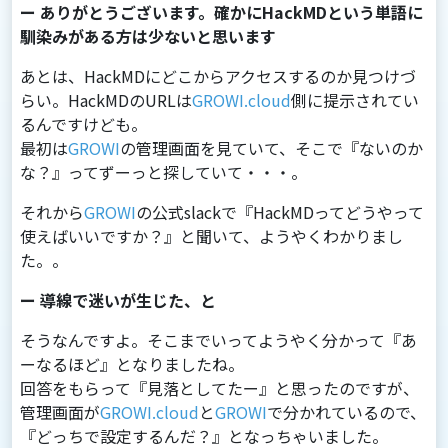
ー ありがとうございます。確かにHackMDという単語に
馴染みがある方は少ないと思います
あとは、HackMDにどこからアクセスするのか⾒つけづ
らい。HackMDのURLは
GROWI.cloud
側に提⽰されてい
るんですけども。
最初は
GROWI
の管理画⾯を⾒ていて、そこで『ないのか
な？』ってずーっと探していて・・・。
それから
GROWI
の公式slackで『HackMDってどうやって
使えばいいですか？』と聞いて、ようやくわかりまし
た。。
ー 導線で迷いが生じた、と
そうなんですよ。そこまでいってようやく分かって『あ
ーなるほど』となりましたね。
回答をもらって『⾒落としてたー』と思ったのですが、
管理画⾯が
GROWI.cloud
と
GROWI
で分かれているので、
『どっちで設定するんだ？』となっちゃいました。