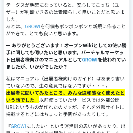
テータスが明確になっていると、安⼼してこっち（ユー
ザー）が判断できるのは素晴らしく良いことだと思いま
した。
あとは、
GROWI
を何個もポンポンポンと新規に作ること
ができて、とても良いと思います。
ー ありがとうございます！オープンWikiとしての使い勝
手に関しても伺いたいと思います。バーチャルマーケッ
ト出展者様向けのマニュアルとして
GROWI
を使われてい
ましたが、いかがでしたか？
私はマニュアル（出展者様向けのガイド）はあまり書い
ていないので、⽣の意⾒ではないですが・・・。
出展者に聞いてみたところ、みんな違和感なく使えたと
いう話でした。
以前使っていたサービスでは外部公開
URLというものが作れたのですが、それを外部サイトに
掲載するときにはちょっと⼿間があったりして。
『
GROWI
にしたい』という運営側の思いがあったり、出