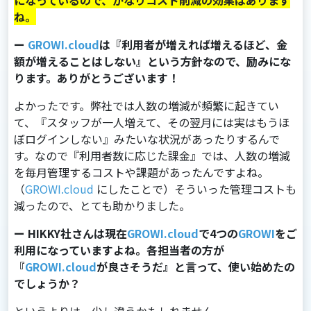
になっているので、かなりコスト削減の効果はあります
ね。
ー
GROWI.cloud
は『利用者が増えれば増えるほど、金
額が増えることはしない』という方針なので、励みにな
ります。ありがとうございます！
よかったです。弊社では人数の増減が頻繁に起きてい
て、『スタッフが一人増えて、その翌月には実はもうほ
ぼログインしない』みたいな状況があったりするんで
す。なので『利用者数に応じた課金』では、人数の増減
を毎月管理するコストや課題があったんですよね。
（
GROWI.cloud
にしたことで）そういった管理コストも
減ったので、とても助かりました。
ー HIKKY社さんは現在
GROWI.cloud
で4つの
GROWI
をご
利用になっていますよね。各担当者の方が
『
GROWI.cloud
が良さそうだ』と言って、使い始めたの
でしょうか？