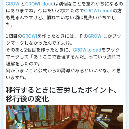
GROWI
と
GROWI.cloud
は別個なことを忘れがちになるの
はありますね。今はだいぶ慣れたので
GROWI.cloud
の⽅
も⾒るんですけど、慣れていない頃は⾒失いがちでし
た。
1個⽬の
GROWI
を作ったときには、その
GROWI
しかブッ
クマークしなかったんですよね。
そのあと2個⽬を作ったときに、
GROWI.cloud
をブック
マークして『あ！ここで管理するんだ』っていう流れで
理解をしたので。
何かうまいこと公式からの誘導があるといいかな、と思
いますね。
移行するときに苦労したポイント、
移行後の変化