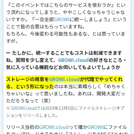
『このイベントではこちらのサービスを使おうか』とい
う流れになってしまうと、ややこしくなっちゃうじゃな
いですか。『⼀旦全部
GROWI
に統⼀しましょう』という
ことで皆の合意はもらっていますね。
もちろん、今後変わる可能性もあるな、とは思っていま
すが。
ー たしかに、統一することでもコストは削減できます
ね。質問を少し変えて、
GROWI.cloud
の好きなところ・
気に入っている機能などお伺いしてもよいでしょうか
ストレージの⽤意を
GROWI.cloud
が代理でやってくれ
る、という形になった
のは本当に素晴らしく『めちゃく
ちゃいいな』って思いましたね。あれは、開発⼤変だっ
ただろうなって（笑）
※
GROWI.cloud
では2019年12月5日にファイルストレージオプ
ションをリリースしました。
リリース当初の
GROWI.cloud
って確か
GROWI
にファイル