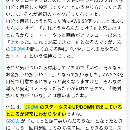
をアップロードするために『ストレージをAWS S3とかで
⾃分で⽤意して設定してくれ』というやり⽅だったと思
います。それが最初のネックだったんですよ。
⾃分で⽤意しようと思った時にAWS S3使ったことはあっ
たんですけど、『これどうやるんだっけ？』と思い出す
ところからで・・・。やっと画像がアップロード出来て
『よかった。これで対応できた！』となるのですが、次
の
GROWI
を新しく⽴てる時に『いや、これまたやるの
か・・・』という気持ちでした。
それが気がついたら対応していたので『いや、そんなん
お⾦払うわ払うわ！！』となって払いました。AWS S3を
⾃分で⽤意するとちょっと安くなりますけど、そんなの
導⼊と安定コスト考えたらたかが知れてるので、『絶対
払った⽅がいいな』とは思いましたね。
他には、
GROWI
のステータスをUP/DOWNで出している
ところが⾮常にわかりやすい
ですね。
GROWI
が『ちょっと調⼦悪いんだろうな』となったとき
に『もう⼀回再起動してみて様⼦⾒』とできるので。ス