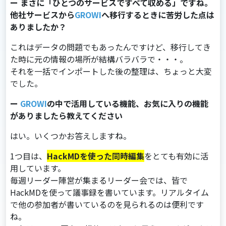
ー まさに「ひとつのサービスですべて収める」ですね。
他社サービスから
GROWI
へ移行するときに苦労した点は
ありましたか？
これはデータの問題でもあったんですけど、移⾏してき
た時に元の情報の場所が結構バラバラで・・・。
それを⼀括でインポートした後の整理は、ちょっと⼤変
でした。
ー
GROWI
の中で活用している機能、お気に入りの機能
がありましたら教えてください
はい。いくつかお答えしますね。
1つ⽬は、
HackMDを使った同時編集
をとても有効に活
⽤しています。
毎週リーダー陣営が集まるリーダー会では、皆で
HackMDを使って議事録を書いています。リアルタイム
で他の参加者が書いているのを⾒られるのは便利です
ね。