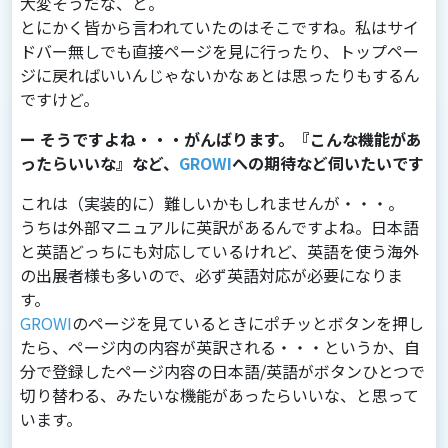
⼤変そうだな、と。
とにかく皆から⾔われていたのはそこですね。私はサイ
ドバー無しでも直接ページを⾒に⾏ったり、トップペー
ジに戻ればいいんじゃないかなぁとは思ったりもするん
ですけど。
ー そうですよね・・・がんばります。『こんな機能があ
ったらいいな』など、
GROWI
への期待など伺いたいです
これは（実装的に）難しいかもしれませんが・・・。
うちは外部マニュアルに英訳があるんですよね。⽇本語
と英語どっちにも対応しているけれど、英語を使う海外
の出展者様も多いので、必ず英語対応が必要になりま
す。
GROWI
のページを⾒ているときにポチッとボタンを押し
たら、ページ内の内容が英訳される・・・というか、⾃
分で登録したページ内容の⽇本語/英語がボタンひとつで
切り替わる、みたいな機能があったらいいな、と思って
います。