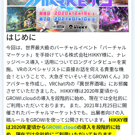
はじめに
今回は、世界最大級のバーチャルイベント「バーチャル
マーケット」を手掛けている株式会社HIKKY様に、ナレ
ッジベース導入・活用についてロングインタビューを実
施。 VRのスペシャリストに直接お話を伺える貴重な機
会！ということで、大急ぎでいそいそとGROWIくん』3D
アバターを作成し、VRChat内の『異世界酒場』にお邪魔
させていただきました。 HIKKY様は2020年夏頃から
GROWI.cloudの導入を段階的に始め、現在では全社的に
ご利用いただいております。 また、2021年1月25日に開
催されたバーチャルマーケット5でも、出展者向けの入
稿ルールをGROWIを使って公開されています。
HIKKY様
は2020年夏頃から
GROWI.cloud
の導入を段階的に始
め、現在では全社的にご利用いただいております。