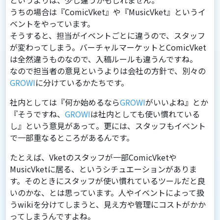
というよりは、少し違うかもしれません。
うちの場合は『ComicVket』や『MusicVket』というイ
ベントをやっています。
そうすると、担当がイベントごとに違うので、スタッフ
が変わってしまう。バーチャルマーケットとComicVket
は全然違うものなので、⼊稿ルールも違うんですね。
なので担当者の意⾒というよりは会社の⽅針で、別々の
GROWI
に分けているかたちです。
社内としては『何か始めるなら
GROWI
がいいよね』とか
『そうですね、
GROWI
は社内としても使い慣れている
し』という意⾒があって。更には、スタッフもイベント
で⼀部重なるところがあるんです。
たとえば、Vketのスタッフが⼀部ComicVketや
MusicVketに居る、というシチュエーションがありま
す。そのときにスタッフが使い慣れているツールだと良
いのかな、とは思っています。⼈やイベントによって扱
うwikiを分けてしまうと、⾒え⽅や管理にコストがかか
ってしまうんですよね。