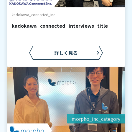
kadokawa_connected_inc
kadokawa_connected_interviews_title
詳しく見る
morpho_inc_category