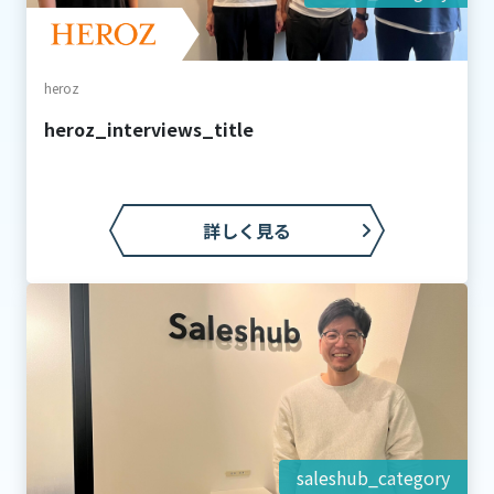
heroz
heroz_interviews_title
詳しく見る
saleshub_category