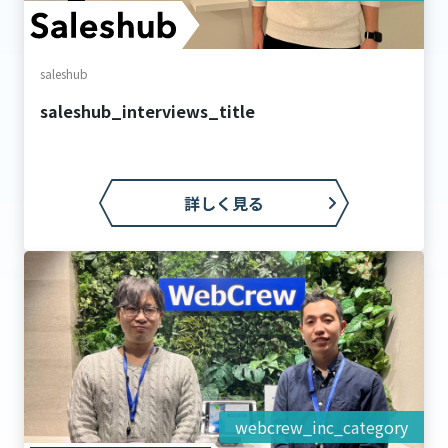
saleshub
saleshub_interviews_title
詳しく見る
webcrew_inc_category