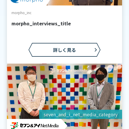
morpho_inc
morpho_interviews_title
詳しく見る
seven_and_i_net_media_category