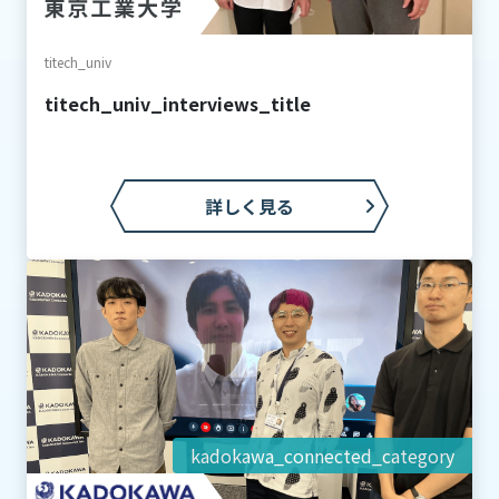
titech_univ
titech_univ_interviews_title
詳しく見る
kadokawa_connected_category