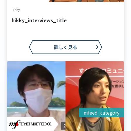
hikky
hikky_interviews_title
詳しく見る
mfeed_category