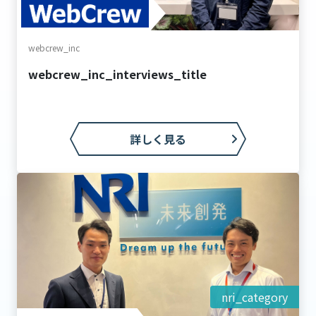
webcrew_inc
webcrew_inc_interviews_title
詳しく見る
nri_category