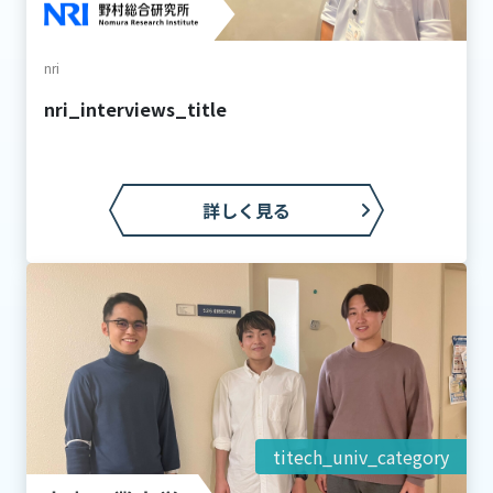
nri
nri_interviews_title
詳しく見る
titech_univ_category