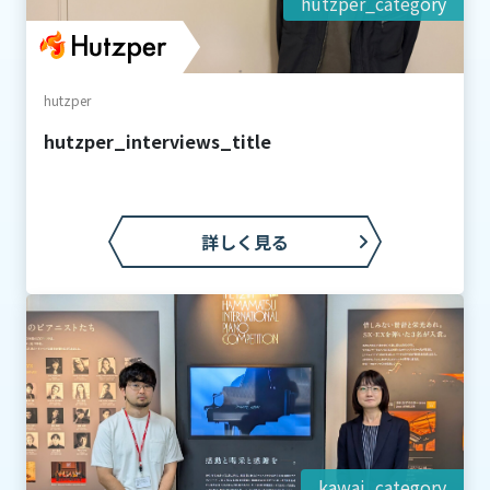
hutzper_category
hutzper
hutzper_interviews_title
詳しく見る
kawai_category