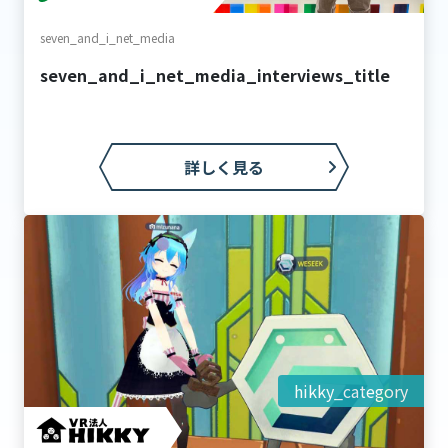
seven_and_i_net_media
seven_and_i_net_media_interviews_title
詳しく見る
hikky_category