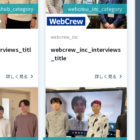
shub_category
webcrew_inc_category
webcrew_inc
rviews_titl
webcrew_inc_interviews
_title
詳しく見る
詳しく見る