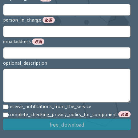
person_in_charge
必須
emailaddress
必須
optional_description
receive_notifications_from_the_service
complete_checking_privacy_policy_for_component
必須
free_download