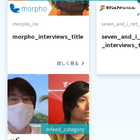
morpho_inc
seven_and_i_net
morpho_interviews_title
seven_and_i
_interviews_t
詳しく見る
mfeed_category