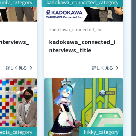
_univ_category
kadokawa_connected_category
kadokawa_connected_inc
interviews_
kadokawa_connected_i
nterviews_title
詳しく見る
詳しく見る
edia_category
hikky_category