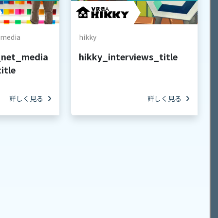
_media
hikky
_net_media
hikky_interviews_title
itle
詳しく見る
詳しく見る