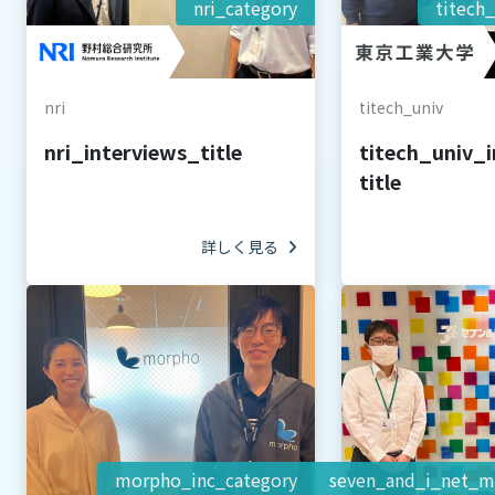
nri_category
titech
nri
titech_univ
nri_interviews_title
titech_univ_
title
詳しく見る
morpho_inc_category
seven_and_i_net_m