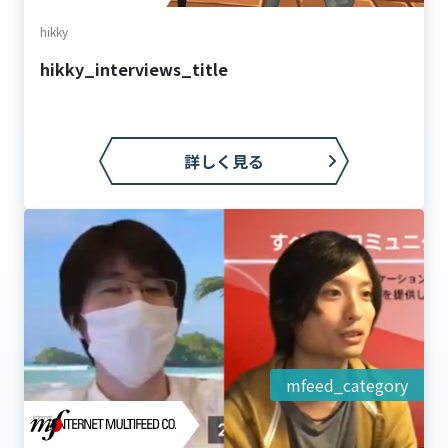
hikky
hikky_interviews_title
詳しく見る
mfeed_category