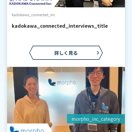
kadokawa_connected_inc
kadokawa_connected_interviews_title
詳しく見る
morpho_inc_category