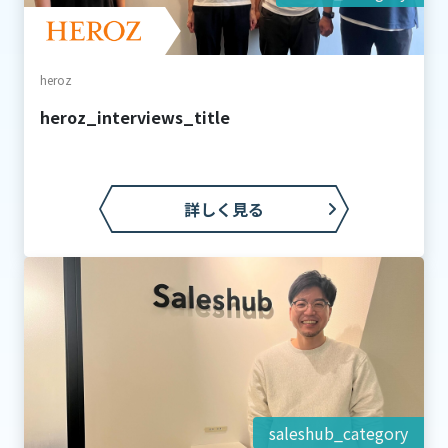
heroz
heroz_interviews_title
詳しく見る
saleshub_category