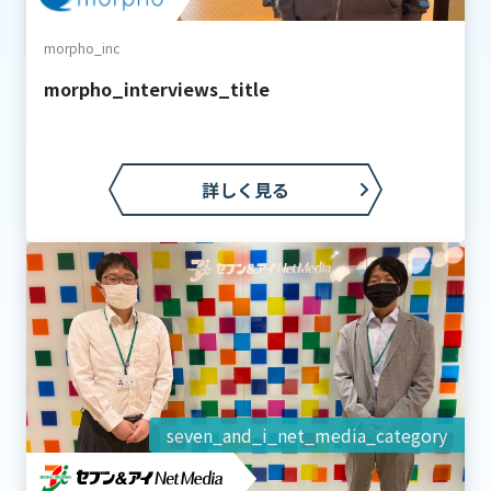
morpho_inc
morpho_interviews_title
詳しく見る
seven_and_i_net_media_category