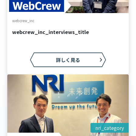
webcrew_inc
webcrew_inc_interviews_title
詳しく見る
nri_category