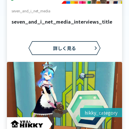
seven_and_i_net_media
seven_and_i_net_media_interviews_title
詳しく見る
hikky_category