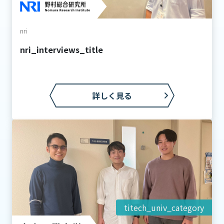
nri
nri_interviews_title
詳しく見る
titech_univ_category