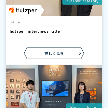
hutzper_category
hutzper
hutzper_interviews_title
詳しく見る
kawai_category