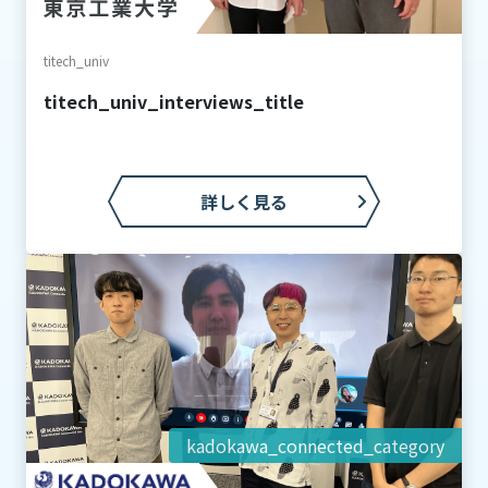
titech_univ
titech_univ_interviews_title
詳しく見る
kadokawa_connected_category