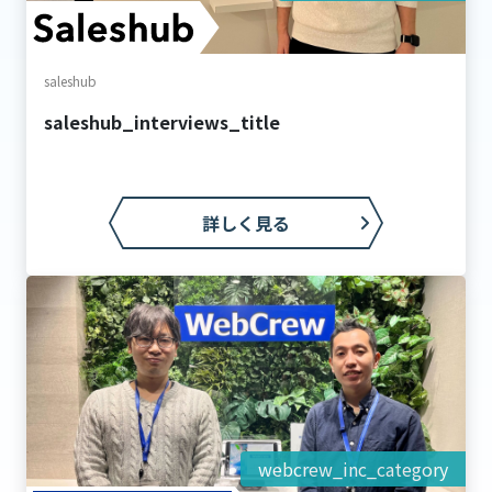
saleshub
saleshub_interviews_title
詳しく見る
webcrew_inc_category