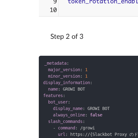
_metadata
:
major_version
:
1
minor_version
:
1
display_information
:
name
:
features
:
bot_user
:
display_name
:
 GROWI BOT

always_online
:
false
slash_commands
:
-
command
:
 /growi

url
:
 https
:
//
{
Slackbot Proxy 