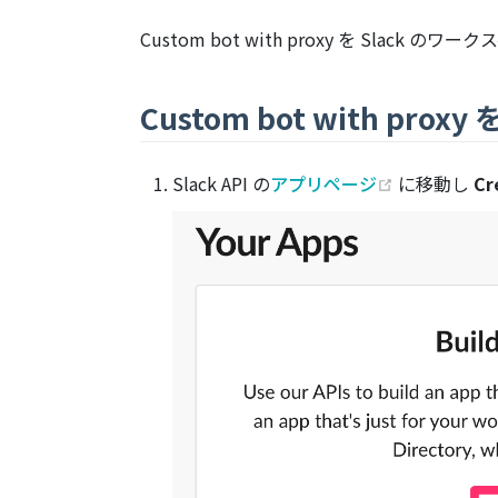
Custom bot with proxy を S
Custom bot with prox
(opens new
Slack API の
アプリページ
に移動し
Cr