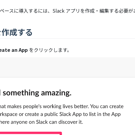
lack のワークスペースに導入するには、Slack アプリを作成・編集す
y を作成する
 window)
eate an App
をクリックします。