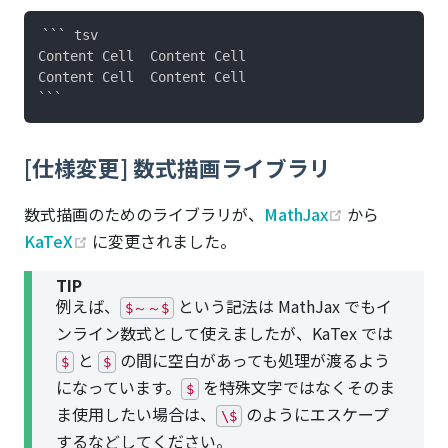
``` tsv

Content Cell  Content Cell

Content Cell  Content Cell

[仕様変更] 数式描画ライブラリ
(opens new 
数式描画のためのライブラリが、
MathJax
から
(opens new window)
KaTeX
に変更されました。
TIP
例えば、
という記法は MathJax でもイ
$～～$
ンライン数式として使えましたが、KaTex では
と
の間に空白があっても処理が渡るよう
$
$
になっています。
を特殊文字ではなくそのま
$
ま使用したい場合は、
のようにエスケープ
\$
するなどしてください。