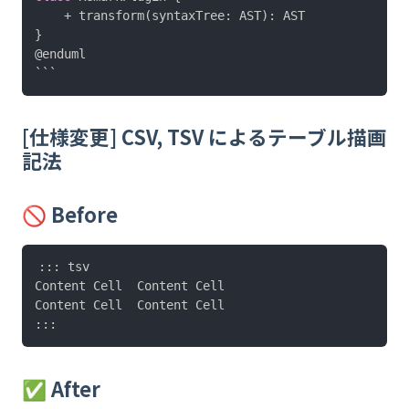
    + transform
(
syntaxTree
:
 AST
)
:
}
@enduml
[仕様変更] CSV, TSV によるテーブル描画
記法
🚫 Before
::: tsv

Content Cell  Content Cell

Content Cell  Content Cell

✅ After