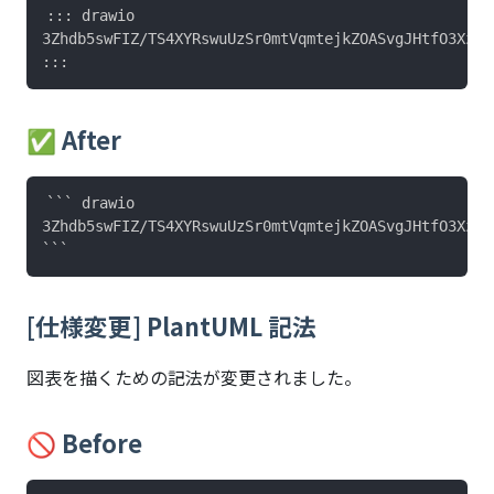
::: drawio

3Zhdb5swFIZ/TS4XYRswuUzSr0mtVqmtejkZOASvgJHtfO3Xz+Y
✅ After
``` drawio

3Zhdb5swFIZ/TS4XYRswuUzSr0mtVqmtejkZOASvgJHtfO3Xz+Y
[仕様変更] PlantUML 記法
図表を描くための記法が変更されました。
🚫 Before