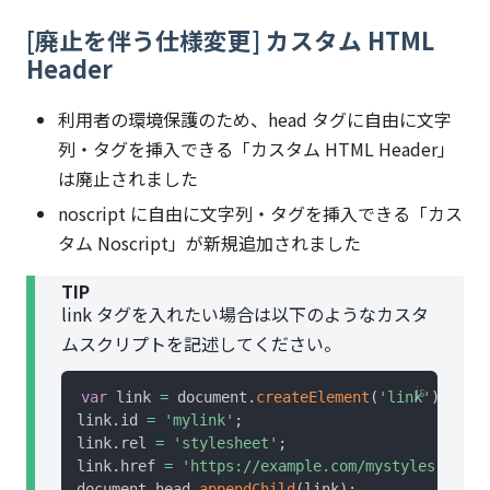
[廃止を伴う仕様変更] カスタム HTML
Header
利用者の環境保護のため、head タグに自由に文字
列・タグを挿入できる「カスタム HTML Header」
は廃止されました
noscript に自由に文字列・タグを挿入できる「カス
タム Noscript」が新規追加されました
TIP
link タグを入れたい場合は以下のようなカスタ
ムスクリプトを記述してください。
var
 link 
=
 document
.
createElement
(
'link'
)
;
link
.
id 
=
'mylink'
;
link
.
rel 
=
'stylesheet'
;
link
.
href 
=
'https://example.com/mystyles.css'
;
document
.
head
.
appendChild
(
link
)
;