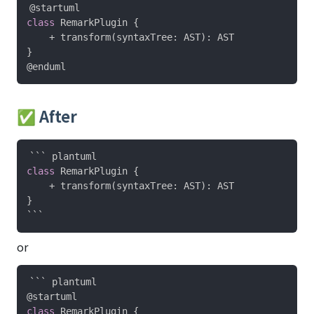
@startuml
class
 RemarkPlugin 
{
    + transform
(
syntaxTree
:
 AST
)
:
}
@enduml
✅ After
class
 RemarkPlugin 
{
    + transform
(
syntaxTree
:
 AST
)
:
}
or
@startuml
class
 RemarkPlugin 
{