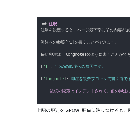
##
 注釈
注釈を設定すると、ページ最下部にその内容が展
脚注への参照[^1]を書くことができます。

長い脚注は[^longnote]のように書くことがで
[
^1
]
:
 1つめの脚注への参照です。
[
^longnote
]
:
 脚注を複数ブロックで書く例で
    後続の段落はインデントされて、前の脚注
上記の記述を GROWI 記事に貼りつける