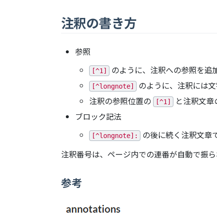
注釈の書き方
参照
のように、注釈への参照を追
[^1]
のように、注釈には文
[^longnote]
注釈の参照位置の
と注釈文章
[^1]
ブロック記法
の後に続く注釈文章
[^longnote]:
注釈番号は、ページ内での連番が自動で振ら
参考