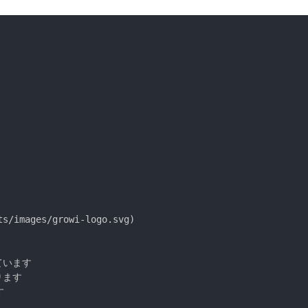
s/images/growi-logo.svg)

ています

ます


