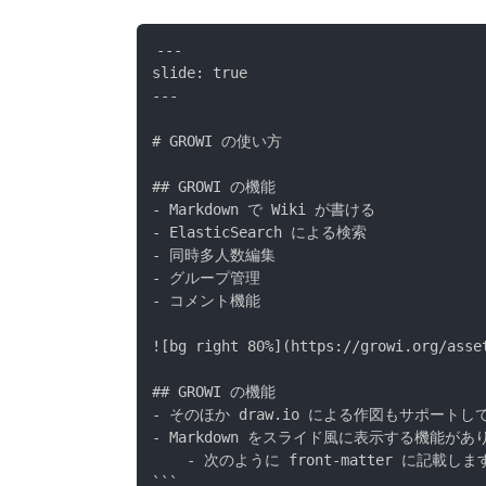
---

slide: true

---

# GROWI の使い方

## GROWI の機能

- Markdown で Wiki が書ける

- ElasticSearch による検索

- 同時多人数編集

- グループ管理

- コメント機能

![bg right 80%](https://growi.org/asset
## GROWI の機能

- そのほか draw.io による作図もサポートし
- Markdown をスライド風に表示する機能があり
    - 次のように front-matter に記載します
```
