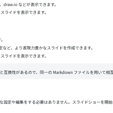
d、draw.io などが表示できます。
ーでスライドを表示できます。
す。
定など、より表現力豊かなスライドを作成できます。
ーでスライドを表示できます。
(opens new window)
と互換性があるので、同一の Markdown ファイルを用いて
設定や編集をする必要はありません。スライドショーを開始すると