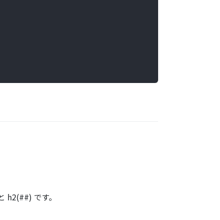
2(##) です。