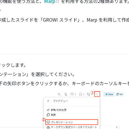
(opens new window)
トの機能を使う方法と、
Marp
を利用する方法の2種類あります。M
。
成したスライドを「GROWI スライド」、Marp を利用して作
リックします。
ンテーション」を選択してください。
下の矢印ボタンをクリックするか、キーボードのカーソルキー