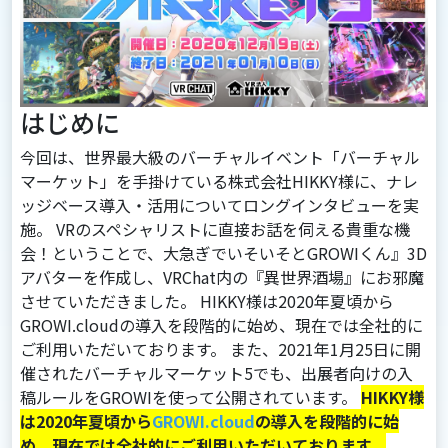
はじめに
今回は、世界最大級のバーチャルイベント「バーチャル
マーケット」を手掛けている株式会社HIKKY様に、ナレ
ッジベース導入・活用についてロングインタビューを実
施。 VRのスペシャリストに直接お話を伺える貴重な機
会！ということで、大急ぎでいそいそとGROWIくん』3D
アバターを作成し、VRChat内の『異世界酒場』にお邪魔
させていただきました。 HIKKY様は2020年夏頃から
GROWI.cloudの導入を段階的に始め、現在では全社的に
ご利用いただいております。 また、2021年1月25日に開
催されたバーチャルマーケット5でも、出展者向けの入
稿ルールをGROWIを使って公開されています。
HIKKY様
は2020年夏頃から
GROWI.cloud
の導入を段階的に始
め、現在では全社的にご利用いただいております。