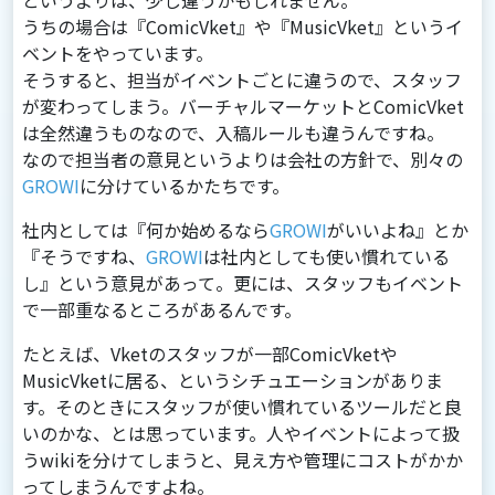
というよりは、少し違うかもしれません。
うちの場合は『ComicVket』や『MusicVket』というイ
ベントをやっています。
そうすると、担当がイベントごとに違うので、スタッフ
が変わってしまう。バーチャルマーケットとComicVket
は全然違うものなので、⼊稿ルールも違うんですね。
なので担当者の意⾒というよりは会社の⽅針で、別々の
GROWI
に分けているかたちです。
社内としては『何か始めるなら
GROWI
がいいよね』とか
『そうですね、
GROWI
は社内としても使い慣れている
し』という意⾒があって。更には、スタッフもイベント
で⼀部重なるところがあるんです。
たとえば、Vketのスタッフが⼀部ComicVketや
MusicVketに居る、というシチュエーションがありま
す。そのときにスタッフが使い慣れているツールだと良
いのかな、とは思っています。⼈やイベントによって扱
うwikiを分けてしまうと、⾒え⽅や管理にコストがかか
ってしまうんですよね。