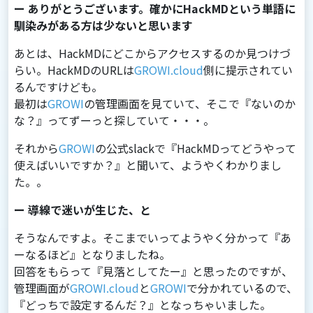
ー ありがとうございます。確かにHackMDという単語に
馴染みがある方は少ないと思います
あとは、HackMDにどこからアクセスするのか⾒つけづ
らい。HackMDのURLは
GROWI.cloud
側に提⽰されてい
るんですけども。
最初は
GROWI
の管理画⾯を⾒ていて、そこで『ないのか
な？』ってずーっと探していて・・・。
それから
GROWI
の公式slackで『HackMDってどうやって
使えばいいですか？』と聞いて、ようやくわかりまし
た。。
ー 導線で迷いが生じた、と
そうなんですよ。そこまでいってようやく分かって『あ
ーなるほど』となりましたね。
回答をもらって『⾒落としてたー』と思ったのですが、
管理画⾯が
GROWI.cloud
と
GROWI
で分かれているので、
『どっちで設定するんだ？』となっちゃいました。