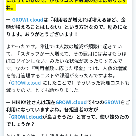
になっているので、かなりコスト削減の効果はあります
ね。
ー
GROWI.cloud
は『利用者が増えれば増えるほど、金
額が増えることはしない』という方針なので、励みにな
ります。ありがとうございます！
よかったです。弊社では人数の増減が頻繁に起きてい
て、『スタッフが一人増えて、その翌月には実はもうほ
ぼログインしない』みたいな状況があったりするんで
す。なので『利用者数に応じた課金』では、人数の増減
を毎月管理するコストや課題があったんですよね。
（
GROWI.cloud
にしたことで）そういった管理コストも
減ったので、とても助かりました。
ー HIKKY社さんは現在
GROWI.cloud
で4つの
GROWI
をご
利用になっていますよね。各担当者の方が
『
GROWI.cloud
が良さそうだ』と言って、使い始めたの
でしょうか？