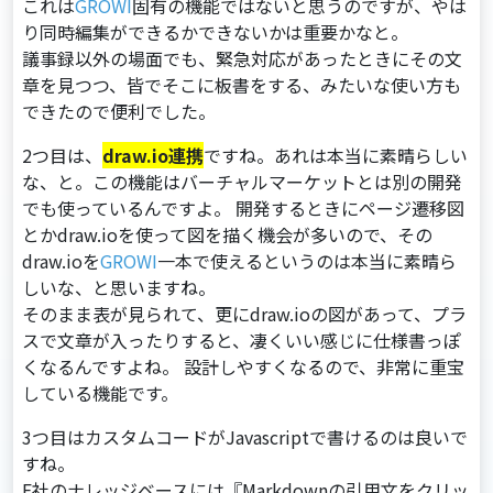
これは
GROWI
固有の機能ではないと思うのですが、やは
り同時編集ができるかできないかは重要かなと。
議事録以外の場⾯でも、緊急対応があったときにその⽂
章を⾒つつ、皆でそこに板書をする、みたいな使い⽅も
できたので便利でした。
2つ⽬は、
draw.io連携
ですね。あれは本当に素晴らしい
な、と。この機能はバーチャルマーケットとは別の開発
でも使っているんですよ。 開発するときにページ遷移図
とかdraw.ioを使って図を描く機会が多いので、その
draw.ioを
GROWI
⼀本で使えるというのは本当に素晴ら
しいな、と思いますね。
そのまま表が⾒られて、更にdraw.ioの図があって、プラ
スで⽂章が⼊ったりすると、凄くいい感じに仕様書っぽ
くなるんですよね。 設計しやすくなるので、⾮常に重宝
している機能です。
3つ⽬はカスタムコードがJavascriptで書けるのは良いで
すね。
E社のナレッジベースには『Markdownの引⽤⽂をクリッ