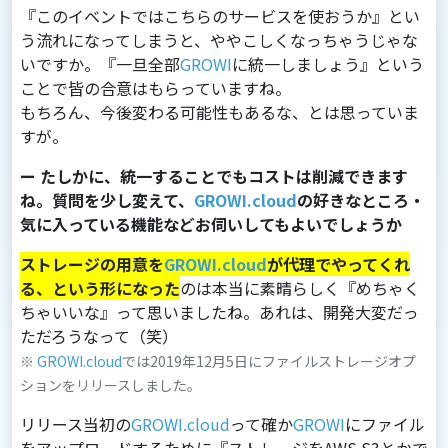
『このイベントではこちらのサービスを使おうか』とい
う流れになってしまうと、ややこしくなっちゃうじゃな
いですか。『⼀旦全部
GROWI
に統⼀しましょう』という
ことで皆の合意はもらっていますね。
もちろん、今後変わる可能性もあるな、とは思っていま
すが。
ー たしかに、統一することでもコストは削減できます
ね。質問を少し変えて、
GROWI.cloud
の好きなところ・
気に入っている機能などお伺いしてもよいでしょうか
ストレージの⽤意を
GROWI.cloud
が代理でやってくれ
る、という形になった
のは本当に素晴らしく『めちゃく
ちゃいいな』って思いましたね。あれは、開発⼤変だっ
ただろうなって（笑）
※
GROWI.cloud
では2019年12月5日にファイルストレージオプ
ションをリリースしました。
リリース当初の
GROWI.cloud
って確か
GROWI
にファイル