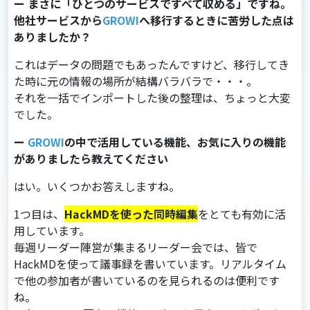
ー まさに「ひとつのサービスですべて収める」ですね。
他社サービスから
GROWI
へ移行するときに苦労した点は
ありましたか？
これはデータの問題でもあったんですけど、移⾏してき
た時に元の情報の場所が結構バラバラで・・・。
それを⼀括でインポートした後の整理は、ちょっと⼤変
でした。
ー
GROWI
の中で活用している機能、お気に入りの機能
がありましたら教えてください
はい。いくつかお答えしますね。
1つ⽬は、
HackMDを使った同時編集
をとても有効に活
⽤しています。
毎週リーダー陣営が集まるリーダー会では、皆で
HackMDを使って議事録を書いています。リアルタイム
で他の参加者が書いているのを⾒られるのは便利です
ね。