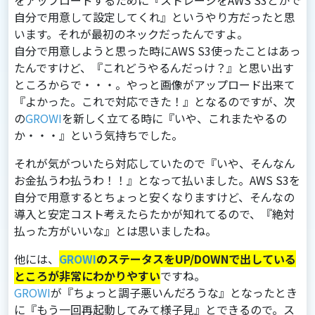
をアップロードするために『ストレージをAWS S3とかで
⾃分で⽤意して設定してくれ』というやり⽅だったと思
います。それが最初のネックだったんですよ。
⾃分で⽤意しようと思った時にAWS S3使ったことはあっ
たんですけど、『これどうやるんだっけ？』と思い出す
ところからで・・・。やっと画像がアップロード出来て
『よかった。これで対応できた！』となるのですが、次
の
GROWI
を新しく⽴てる時に『いや、これまたやるの
か・・・』という気持ちでした。
それが気がついたら対応していたので『いや、そんなん
お⾦払うわ払うわ！！』となって払いました。AWS S3を
⾃分で⽤意するとちょっと安くなりますけど、そんなの
導⼊と安定コスト考えたらたかが知れてるので、『絶対
払った⽅がいいな』とは思いましたね。
他には、
GROWI
のステータスをUP/DOWNで出している
ところが⾮常にわかりやすい
ですね。
GROWI
が『ちょっと調⼦悪いんだろうな』となったとき
に『もう⼀回再起動してみて様⼦⾒』とできるので。ス