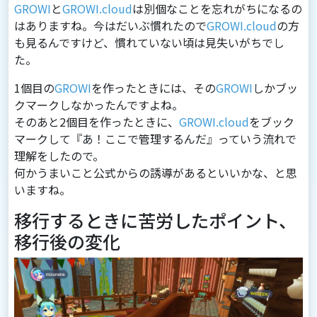
GROWI
と
GROWI.cloud
は別個なことを忘れがちになるの
はありますね。今はだいぶ慣れたので
GROWI.cloud
の⽅
も⾒るんですけど、慣れていない頃は⾒失いがちでし
た。
1個⽬の
GROWI
を作ったときには、その
GROWI
しかブッ
クマークしなかったんですよね。
そのあと2個⽬を作ったときに、
GROWI.cloud
をブック
マークして『あ！ここで管理するんだ』っていう流れで
理解をしたので。
何かうまいこと公式からの誘導があるといいかな、と思
いますね。
移行するときに苦労したポイント、
移行後の変化