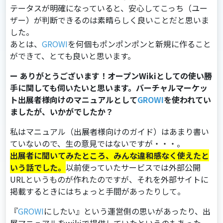
テータスが明確になっていると、安⼼してこっち（ユー
ザー）が判断できるのは素晴らしく良いことだと思いま
した。
あとは、
GROWI
を何個もポンポンポンと新規に作ること
ができて、とても良いと思います。
ー ありがとうございます！オープンWikiとしての使い勝
手に関しても伺いたいと思います。バーチャルマーケッ
ト出展者様向けのマニュアルとして
GROWI
を使われてい
ましたが、いかがでしたか？
私はマニュアル（出展者様向けのガイド）はあまり書い
ていないので、⽣の意⾒ではないですが・・・。
出展者に聞いてみたところ、みんな違和感なく使えたと
いう話でした。
以前使っていたサービスでは外部公開
URLというものが作れたのですが、それを外部サイトに
掲載するときにはちょっと⼿間があったりして。
『
GROWI
にしたい』という運営側の思いがあったり、出