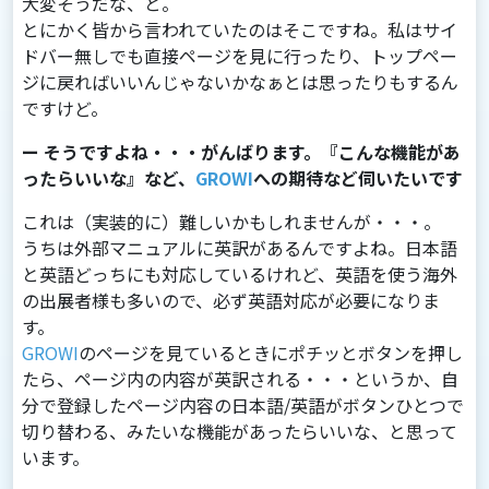
⼤変そうだな、と。
とにかく皆から⾔われていたのはそこですね。私はサイ
ドバー無しでも直接ページを⾒に⾏ったり、トップペー
ジに戻ればいいんじゃないかなぁとは思ったりもするん
ですけど。
ー そうですよね・・・がんばります。『こんな機能があ
ったらいいな』など、
GROWI
への期待など伺いたいです
これは（実装的に）難しいかもしれませんが・・・。
うちは外部マニュアルに英訳があるんですよね。⽇本語
と英語どっちにも対応しているけれど、英語を使う海外
の出展者様も多いので、必ず英語対応が必要になりま
す。
GROWI
のページを⾒ているときにポチッとボタンを押し
たら、ページ内の内容が英訳される・・・というか、⾃
分で登録したページ内容の⽇本語/英語がボタンひとつで
切り替わる、みたいな機能があったらいいな、と思って
います。