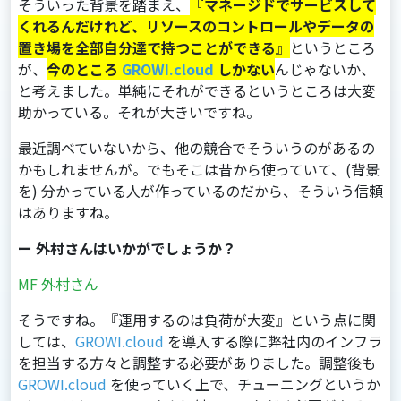
そういった背景を踏まえ、
『マネージドでサービスして
くれるんだけれど、リソースのコントロールやデータの
置き場を全部自分達で持つことができる
』
というところ
が、
今のところ
GROWI.cloud
しかない
んじゃないか、
と考えました。単純にそれができるというところは大変
助かっている。それが大きいですね。
最近調べていないから、他の競合でそういうのがあるの
かもしれませんが。でもそこは昔から使っていて、(背景
を) 分かっている人が作っているのだから、そういう信頼
はありますね。
ー 外村さんはいかがでしょうか？
MF 外村さん
そうですね。『運用するのは負荷が大変』という点に関
しては、
GROWI.cloud
を導入する際に弊社内のインフラ
を担当する方々と調整する必要がありました。調整後も
GROWI.cloud
を使っていく上で、チューニングというか