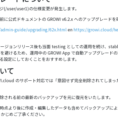
ジ(/user/user1)の仕様変更が発生します。
公式ドキュメントの GROWI v6.2.x へのアップグレード
a/admin-guide/upgrading/62x.html
en
https://growi.cloud/h
新バージョンリリース後も当面 testing としての運用を続け、st
避けるため、運用中の GROWI App で自動アップグレードの設
る設定にしておくことをおすすめします。
いて
WI.cloud のサポート対応では「意図せず完全削除されてし
除される前の最新のバックアップを元に復元をいたします。
時点より後に作成・編集したデータも含めてバックアップによ
らかじめご了承ください。