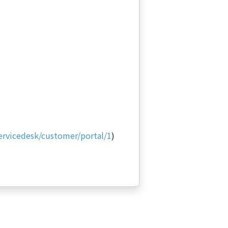
servicedesk/customer/portal/1
)