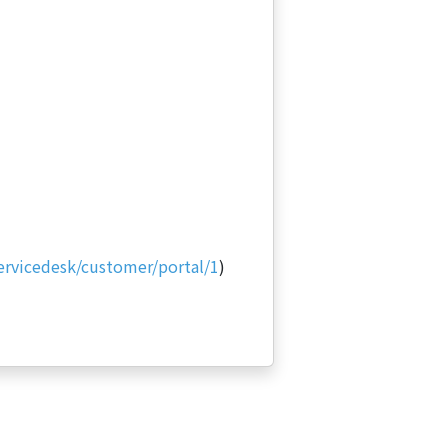
servicedesk/customer/portal/1
)