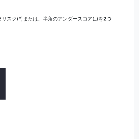
スク(*)または、半角のアンダースコア(_)を
2つ