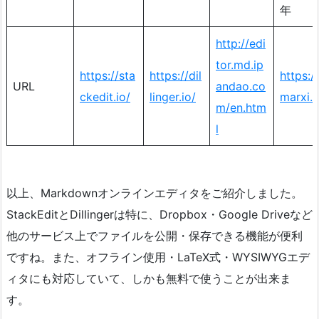
年
http://edi
tor.md.ip
https://sta
https://dil
https://
URL
andao.co
ckedit.io/
linger.io/
marxi.
m/en.htm
l
以上、Markdownオンラインエディタをご紹介しました。
StackEditとDillingerは特に、Dropbox・Google Driveなど
他のサービス上でファイルを公開・保存できる機能が便利
ですね。また、オフライン使用・LaTeX式・WYSIWYGエデ
ィタにも対応していて、しかも無料で使うことが出来ま
す。