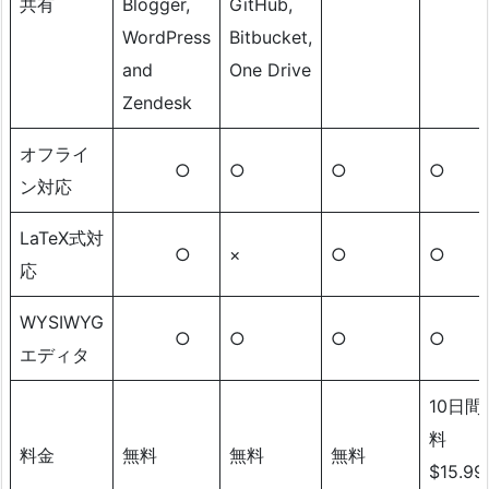
共有
Blogger,
GitHub,
WordPress
Bitbucket,
and
One Drive
Zendesk
オフライ
○
○
○
○
ン対応
LaTeX式対
○
×
○
○
応
WYSIWYG
○
○
○
○
エディタ
10日間
料
料金
無料
無料
無料
$15.99