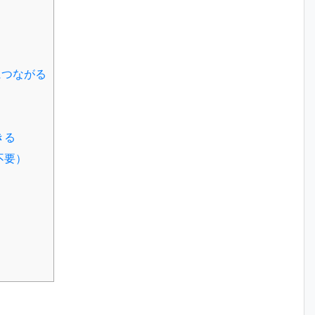
につながる
きる
不要）