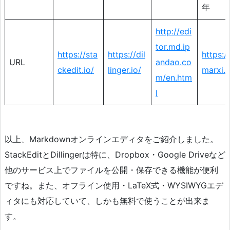
年
http://edi
tor.md.ip
https://sta
https://dil
https://
URL
andao.co
ckedit.io/
linger.io/
marxi.
m/en.htm
l
以上、Markdownオンラインエディタをご紹介しました。
StackEditとDillingerは特に、Dropbox・Google Driveなど
他のサービス上でファイルを公開・保存できる機能が便利
ですね。また、オフライン使用・LaTeX式・WYSIWYGエデ
ィタにも対応していて、しかも無料で使うことが出来ま
す。