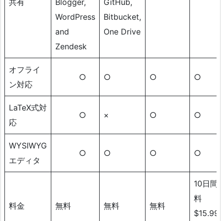
共有
Blogger,
GitHub,
WordPress
Bitbucket,
and
One Drive
Zendesk
オフライ
○
○
○
○
ン対応
LaTeX式対
○
×
○
○
応
WYSIWYG
○
○
○
○
エディタ
10日間
料
料金
無料
無料
無料
$15.99