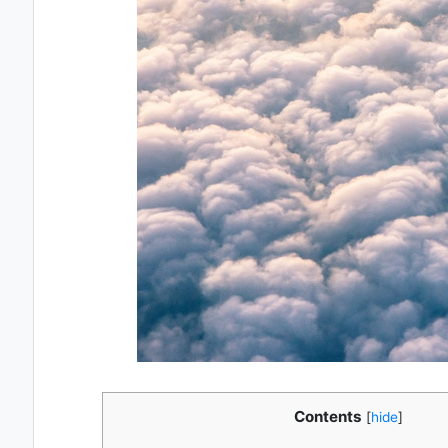
Contents
[
hide
]