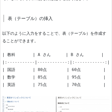
表（テーブル）の挿入
以下のように入力をすることで、表（テーブル）を作成す
ることができます。
| 教科       | A さん      | B さん       |

|:-----------|------------:|:------------:|

| 国語       | 80点        | 60点         |

| 数学       | 85点        | 95点         |

| 英語       | 75点        | 70点         |