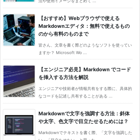
法や使用イメージをまとめて ...
【おすすめ】Webブラウザで使える
Markdownエディタ：無料で使えるもの
のから有料のものまで
皆さん、文章を書く際どのようなソフトを使ってい
ますか？ Microsoft Wo ...
【エンジニア必見】Markdown でコード
を挿入する方法を解説
エンジニアや技術者が情報共有をする際に、具体的
なコードを記述し共有することがある ...
Markdownで文字を強調する方法：斜体
や太字、色文字で目立たせるためには？
Markdownでテキストを書く際、「文字を強調した
い」「目立たせたい」と思った ...