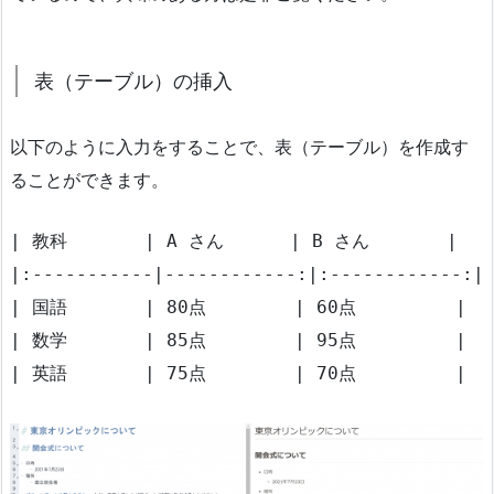
表（テーブル）の挿入
以下のように入力をすることで、表（テーブル）を作成す
ることができます。
| 教科       | A さん      | B さん       |

|:-----------|------------:|:------------:|

| 国語       | 80点        | 60点         |

| 数学       | 85点        | 95点         |

| 英語       | 75点        | 70点         |