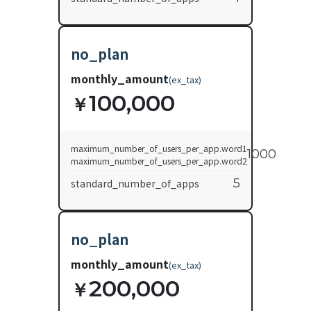
no_plan
monthly_amount
(
ex_tax
)
100,000
￥
maximum_number_of_users_per_app.word1
1000
maximum_number_of_users_per_app.word2
5
standard_number_of_apps
no_plan
monthly_amount
(
ex_tax
)
200,000
￥