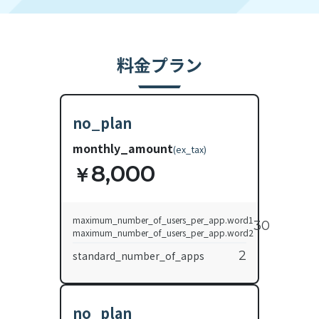
料金プラン
no_plan
monthly_amount
(
ex_tax
)
8,000
￥
maximum_number_of_users_per_app.word1
30
maximum_number_of_users_per_app.word2
2
standard_number_of_apps
no_plan