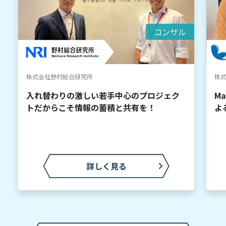
コンサル
株式会社野村総合研究所
株
入れ替わりの激しい若手中心のプロジェク
M
トだからこそ情報の蓄積と共有を！
よ
詳しく見る