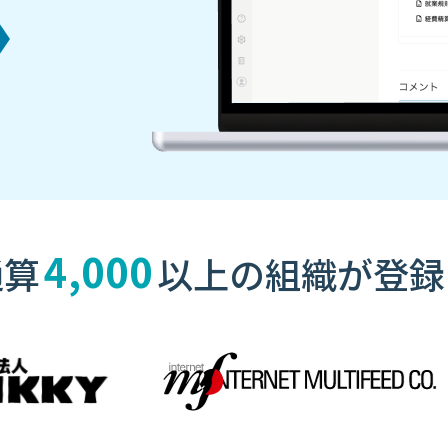
4,000
通算
以上の
組織が登録