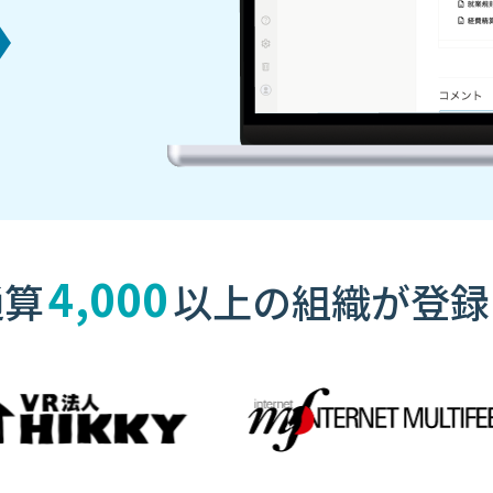
4,000
通算
以上の
組織が登録