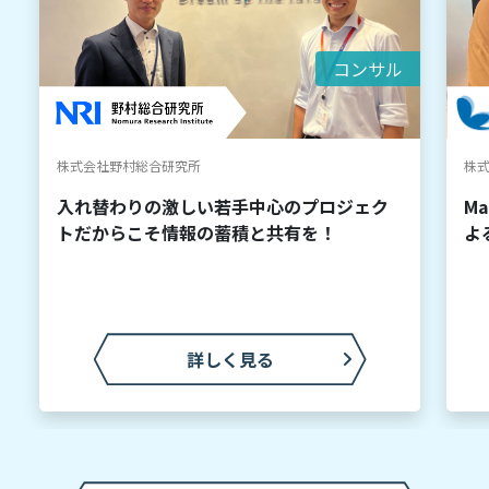
コンサル
株式会社野村総合研究所
株
入れ替わりの激しい若手中心のプロジェク
M
トだからこそ情報の蓄積と共有を！
よ
詳しく見る