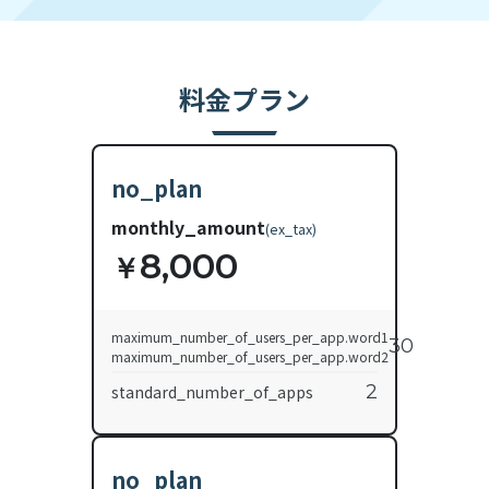
料金プラン
no_plan
monthly_amount
(
ex_tax
)
8,000
￥
maximum_number_of_users_per_app.word1
30
maximum_number_of_users_per_app.word2
2
standard_number_of_apps
no_plan