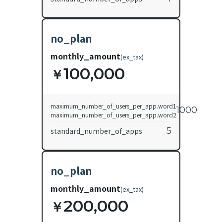
no_plan
monthly_amount
(
ex_tax
)
100,000
￥
maximum_number_of_users_per_app.word1
1000
maximum_number_of_users_per_app.word2
5
standard_number_of_apps
no_plan
monthly_amount
(
ex_tax
)
200,000
￥