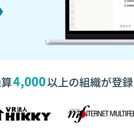
4,000
通算
以上の
組織が登録