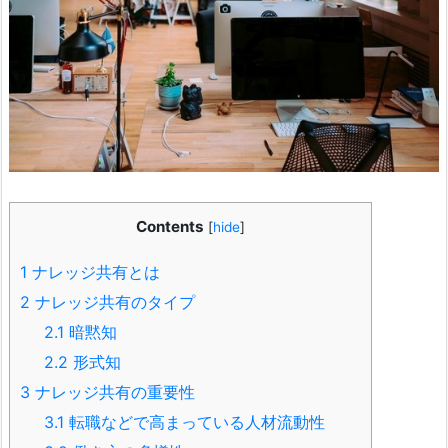
Contents
[
hide
]
1
ナレッジ共有とは
2
ナレッジ共有のタイプ
2.1
暗黙知
2.2
形式知
3
ナレッジ共有の重要性
3.1
転職などで高まっている人材流動性