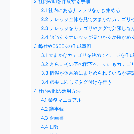
2
社内wikiを作成する手順
2.1
社内にあるナレッジをかき集める
2.2
ナレッジ全体を見て大まかなカテゴリ
2.3
ナレッジをカテゴリやタグで分類しな
2.4
該当するナレッジが見つかるか確かめ
3
弊社WESEEKの作成事例
3.1
大まかなカテゴリを決めてページを作
3.2
さらにその下の配下ページにもカテゴ
3.3
情報が体系的にまとめられているか確
3.4
必要に応じてタグ付けを行う
4
社内wikiの活用方法
4.1
業務マニュアル
4.2
議事録
4.3
企画書
4.4
日報