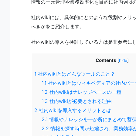
情報の一元管理や業務効率化を目的に社内wik
社内wikiには、具体的にどのような役割やメ
べきかをご紹介します。
社内wikiの導入を検討している方は是非参考に
Contents
[
hide
]
1
社内wikiとはどんなツールのこと？
1.1
社内wikiとはウィキペディアの社内バー
1.2
社内wikiはナレッジベースの一種
1.3
社内wikiが必要とされる理由
2
社内wikiを導入するメリットとは
2.1
情報やナレッジを一か所にまとめて蓄
2.2
情報を探す時間が短縮され、業務効率