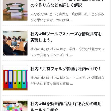
の？作り方なども詳しく解説
みなさんwikiという言葉を一度は聞いたことがある
かと思いますが、wikiはwi ...
社内wikiツールでスムーズな情報共有を
実現しよう。
社内wikiとは 社内wikiは、業務に必要な情報やナレ
ッジの共有をスムーズにす ...
社内の共有フォルダ管理は社内wikiで！
社内wikiとは 社内wikiとは、マニュアルや議事録な
ど社内に必要な情報を蓄積 ...
社内wikiを効果的に活用するための運用
ルールをご紹介