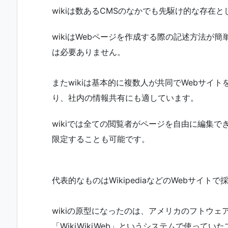
wikiは数あるCMSのなかでも先駆け的な存在
wikiはWebページを作成する際の記述方法が
は必要ありません。
またwikiは基本的に複数人が共同でWebサイ
り、社内の情報共有にも適しています。
wikiでは全ての閲覧者がページを自由に編集
限定することも可能です。
代表的なものはWikipediaなどのWebサイトで
wikiの原型になったのは、アメリカのフトウ
「WikiWikiWeb」というシステムで使ってい