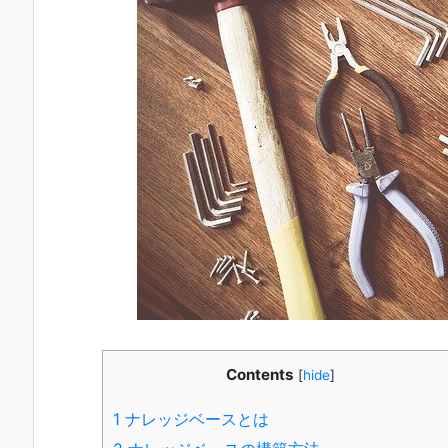
Contents
[
hide
]
1
ナレッジベースとは