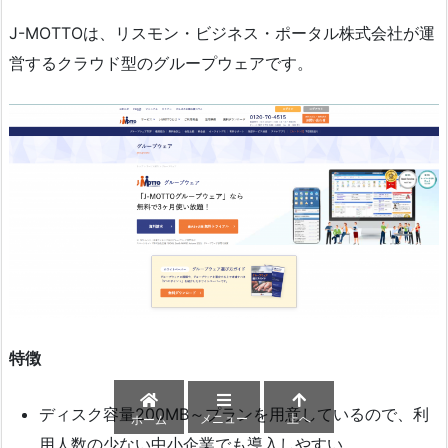
J-MOTTOは、リスモン・ビジネス・ポータル株式会社が運
営するクラウド型のグループウェアです。
特徴
ディスク容量200MB～プランを用意しているので、利
メニュー
上へ
ホーム
用人数の少ない中小企業でも導入しやすい