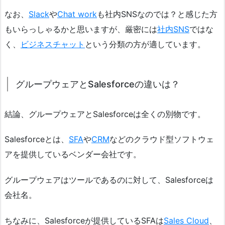
なお、
Slack
や
Chat work
も社内SNSなのでは？と感じた方
もいらっしゃるかと思いますが、厳密には
社内SNS
ではな
く、
ビジネスチャット
という分類の方が適しています。
グループウェアとSalesforceの違いは？
結論、グループウェアとSalesforceは全くの別物です。
Salesforceとは、
SFA
や
CRM
などのクラウド型ソフトウェ
アを提供しているベンダー会社です。
グループウェアはツールであるのに対して、Salesforceは
会社名。
ちなみに、Salesforceが提供しているSFAは
Sales Cloud
、