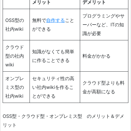
メリット
デメリット
プログラミングやサ
OSS型の
無料で
自作する
こと
ーバーなど、ITの知
社内wiki
ができる
識が必要
クラウド
知識がなくても簡単
型の社内
料金がかかる
に作ることできる
wiki
オンプレ
セキュリティ性の高
クラウド型よりも料
ミス型の
い社内wikiを作るこ
金が高額になる
社内wiki
とができる
OSS型・クラウド型・オンプレミス型 のメリット＆デメ
リット