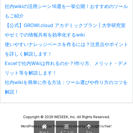
社内wikiの活用シーン16選を一挙公開！おすすめのツール
もご紹介
【公式】GROWI.cloud アカデミックプラン | 大学研究室
やゼミでの情報共有を効率化するwiki
使いやすいナレッジベースを作るには？注意点やポイント
を詳しく解説します！
Excelで社内Wikiは作れるのか？!作り方、メリット・デメ
リット等を解説します！
社内wikiを簡単に作る方法：ツール選びや作り方のコツを
解説！
Copyright ©
2026
WESEEK, Inc.
All Rights Reserved.
WordPress Luxeritas Theme is provided by "
Thought is free
".
メニュー
上へ
ホーム