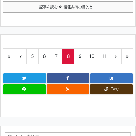
記事を読む
情報共有の目的と ...
«
‹
5
6
7
8
9
10
11
›
»
B!
Copy